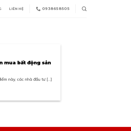
0938658505
G
LIÊN HỆ
ên mua bất động sản
ểm này, các nhà đầu tư [...]