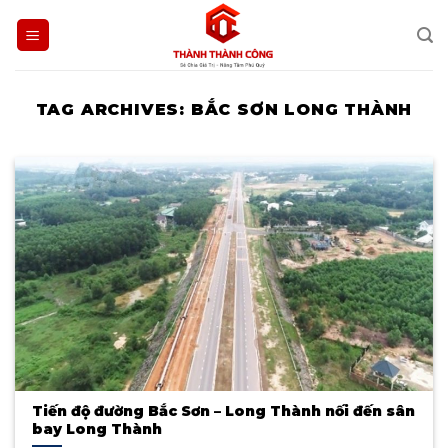
Skip
to
content
TAG ARCHIVES:
BẮC SƠN LONG THÀNH
Tiến độ đường Bắc Sơn – Long Thành nối đến sân
bay Long Thành